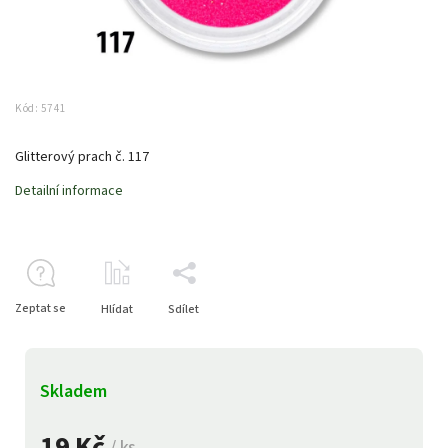
Kód:
5741
Glitterový prach č. 117
Detailní informace
Zeptat se
Hlídat
Sdílet
Skladem
19 Kč
/ ks