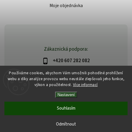
Moje objednávka
Zákaznická podpora:
+420 607 282 082
info@beautysystem.cz
Používáme cookies, abychom Vám umožnili pohodlné prohlížení
webu a díky analýze provozu webu neustále zlepšovali jeho funkce,
výkon a použitelnost.
Více informací
Nastavení
Copyright 2026
Beautysystem.cz
. Všechna práva vyhrazena.
Vytvořil
Shoptet
| Design
Shoptak.cz
Souhlasím
Odmítnout