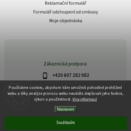
Reklamační formulář
Formulář odstoupení od smlouvy
Moje objednávka
Zákaznická podpora:
+420 607 282 082
info@beautysystem.cz
Používáme cookies, abychom Vám umožnili pohodlné prohlížení
webu a díky analýze provozu webu neustále zlepšovali jeho funkce,
výkon a použitelnost.
Více informací
Nastavení
Copyright 2026
Beautysystem.cz
. Všechna práva vyhrazena.
Vytvořil
Shoptet
| Design
Shoptak.cz
Souhlasím