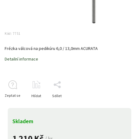
Kód:
7751
Frézka válcová na pedikúru 6,0 / 13,0mm ACURATA
Detailní informace
Zeptat se
Hlídat
Sdílet
Skladem
1 210 Kč
/ ks