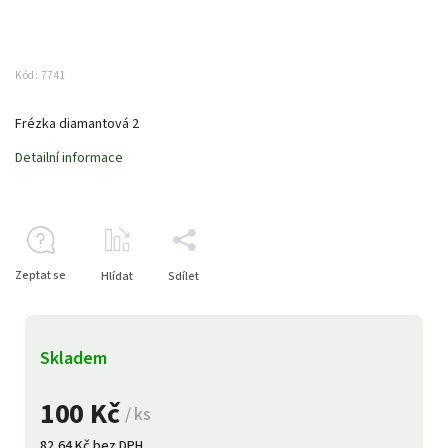
Kód:
7741
Frézka diamantová 2
Detailní informace
Zeptat se
Hlídat
Sdílet
Skladem
100 Kč
/ ks
82,64 Kč bez DPH