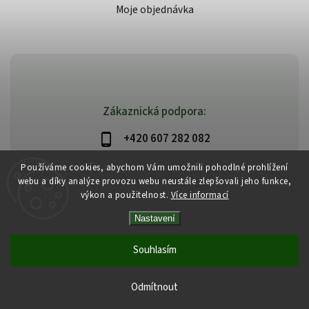
Moje objednávka
Zákaznická podpora:
+420 607 282 082
info@beautysystem.cz
Používáme cookies, abychom Vám umožnili pohodlné prohlížení
webu a díky analýze provozu webu neustále zlepšovali jeho funkce,
výkon a použitelnost.
Více informací
Nastavení
Copyright 2026
Beautysystem.cz
. Všechna práva vyhrazena.
Vytvořil
Shoptet
| Design
Shoptak.cz
Souhlasím
Odmítnout