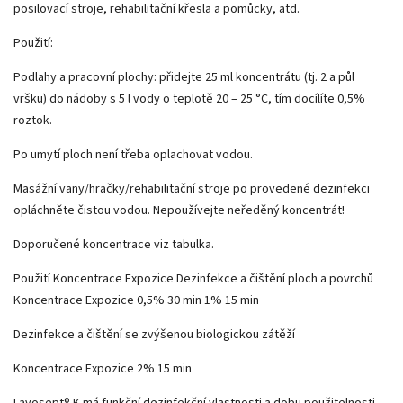
posilovací stroje, rehabilitační křesla a pomůcky, atd.
Použití:
Podlahy a pracovní plochy: přidejte 25 ml koncentrátu (tj. 2 a půl
vršku) do nádoby s 5 l vody o teplotě 20 – 25 °C, tím docílíte 0,5%
roztok.
Po umytí ploch není třeba oplachovat vodou.
Masážní vany/hračky/rehabilitační stroje po provedené dezinfekci
opláchněte čistou vodou. Nepoužívejte neředěný koncentrát!
Doporučené koncentrace viz tabulka.
Použití Koncentrace Expozice Dezinfekce a čištění ploch a povrchů
Koncentrace Expozice 0,5% 30 min 1% 15 min
Dezinfekce a čištění se zvýšenou biologickou zátěží
Koncentrace Expozice 2% 15 min
Lavosept® K má funkční dezinfekční vlastnosti a dobu použitelnosti