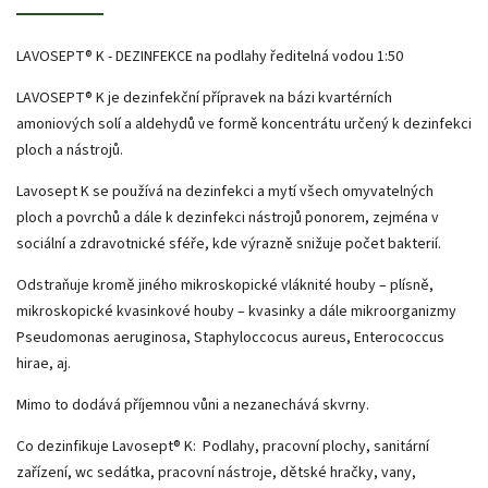
LAVOSEPT® K - DEZINFEKCE na podlahy ředitelná vodou 1:50
LAVOSEPT® K je dezinfekční přípravek na bázi kvartérních
amoniových solí a aldehydů ve formě koncentrátu určený k dezinfekci
ploch a nástrojů.
Lavosept K se používá na dezinfekci a mytí všech omyvatelných
ploch a povrchů a dále k dezinfekci nástrojů ponorem, zejména v
sociální a zdravotnické sféře, kde výrazně snižuje počet bakterií.
Odstraňuje kromě jiného mikroskopické vláknité houby – plísně,
mikroskopické kvasinkové houby – kvasinky a dále mikroorganizmy
Pseudomonas aeruginosa, Staphyloccocus aureus, Enterococcus
hirae, aj.
Mimo to dodává příjemnou vůni a nezanechává skvrny.
Co dezinfikuje Lavosept® K: Podlahy, pracovní plochy, sanitární
zařízení, wc sedátka, pracovní nástroje, dětské hračky, vany,