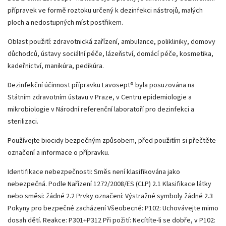
přípravek ve formě roztoku určený k dezinfekci nástrojů, malých
ploch a nedostupných míst postřikem.
Oblast použití: zdravotnická zařízení, ambulance, polikliniky, domovy
důchodců, ústavy sociální péče, lázeňství, domácí péče, kosmetika,
kadeřnictví, manikúra, pedikúra.
Dezinfekční účinnost přípravku Lavosept® byla posuzována na
Státním zdravotním ústavu v Praze, v Centru epidemiologie a
mikrobiologie v Národní referenční laboratoří pro dezinfekci a
sterilizaci.
Používejte biocidy bezpečným způsobem, před použitím si přečtěte
označení a informace o přípravku.
Identifikace nebezpečnosti: Směs není klasifikována jako
nebezpečná. Podle Nařízení 1272/2008/ES (CLP) 2.1 Klasifikace látky
nebo směsi: žádné 2.2 Prvky označení: Výstražné symboly žádné 2.3
Pokyny pro bezpečné zacházení Všeobecné: P102: Uchovávejte mimo
dosah dětí. Reakce: P301+P312 Při požití: Necítíte-li se dobře, v P102: