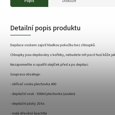
Popis
Diskuze
Detailní popis produktu
Depilace voskem zajistí hladkou pokožku bez chloupků.
Chloupky jsou depilovány s kořínky, nebudete mít pocit husí kůže jak
Nezapomeňte si opatřit olejíček před a po depilaci.
Souprava obsahuje:
- ohřívač vosku plechovka 400
- depilační vosk - 500ml plechovka (azulen)
- depilační pásky 20 ks
- malá dřevěná špachtle