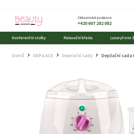
Zákaznická podpora:
+420 607 282 082
Konferenční stolky
Relaxační křesla
LuxuryForm ž
Domů
DEPILACE
Depilační sady
Depilační sada
/
/
/