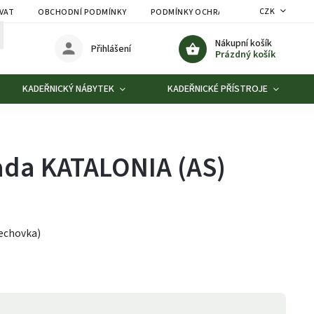
CZK
VAT
OBCHODNÍ PODMÍNKY
PODMÍNKY OCHRANY OSOBNÍCH ÚDAJŮ
Nákupní košík
Přihlášení
Prázdný košík
KADEŘNICKÝ NÁBYTEK
KADEŘNICKÉ PŘÍSTROJE
ada KATALONIA (AS)
lechovka)