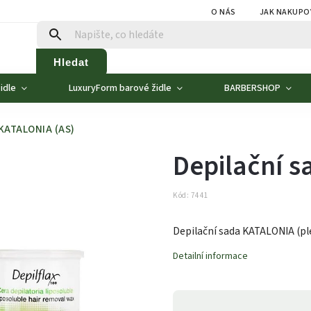
O NÁS
JAK NAKUPO
Hledat
idle
LuxuryForm barové židle
BARBERSHOP
 KATALONIA (AS)
Depilační s
Kód:
7441
Depilační sada KATALONIA (p
Detailní informace