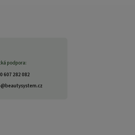
cká podpora:
0 607 282 082
o@beautysystem.cz