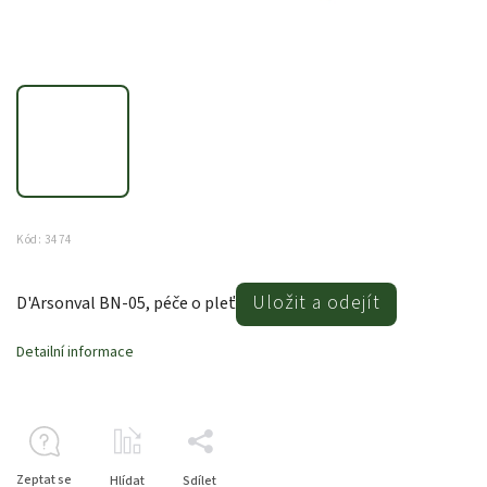
Kód:
3474
Uložit a odejít
D'Arsonval BN-05, péče o pleť
Detailní informace
Zeptat se
Hlídat
Sdílet