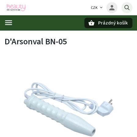
CZK
Prázdný košík
Hledat
D'Arsonval BN-05