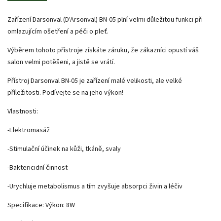
Zařízení Darsonval (D'Arsonval) BN-05 plní velmi důležitou funkci při
omlazujícím ošetření a péči o pleť.
Výběrem tohoto přístroje získáte záruku, že zákazníci opustí váš
salon velmi potěšeni, a jistě se vrátí.
Přístroj Darsonval BN-05 je zařízení malé velikosti, ale velké
příležitosti. Podívejte se na jeho výkon!
Vlastnosti:
-Elektromasáž
-Stimulační účinek na kůži, tkáně, svaly
-Baktericidní činnost
-Urychluje metabolismus a tím zvyšuje absorpci živin a léčiv
Specifikace: Výkon: 8W