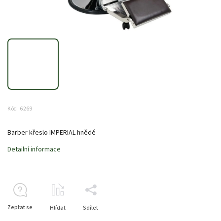
Kód:
6269
Barber křeslo IMPERIAL hnědé
Detailní informace
Zeptat se
Hlídat
Sdílet