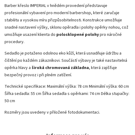
Barber křeslo IMPERIAL v hnědém provedení představuje
profesionální vybavení pro moderní barbershop, které zaručuje
stabilitu a vysokou míru přizpůsobitelnosti. Konstrukce umožňuje
snadné nastavení výšky, sklonu opěradla i polohy opěrky nohou, což
umožňuje usazení klienta do
polosklopené polohy
pro náročné
procedury.
Sedadlo je potaženo odolnou eko kůží, která usnadňuje údržbu a
čištění po každém zákazníkovi. Součástí výbavy je také nastavitelná
opěrka hlavy a
široká chromovaná základna
, která zajišťuje
bezpečný provoz i při plném zatížení.
Technické specifikace:
Maximální výška: 78 cm
Minimální výška: 60 cm
Šířka sedadla: 55 cm
Šířka sedadla s opěrkami: 74 cm
Délka stupačky:
50 cm
Rozměry jsou uvedeny v přiložené fotodokumentaci.