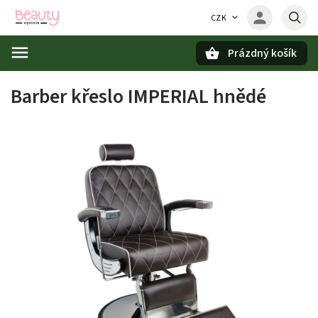
CZK
Prázdný košík
Hledat
Barber křeslo IMPERIAL hnědé