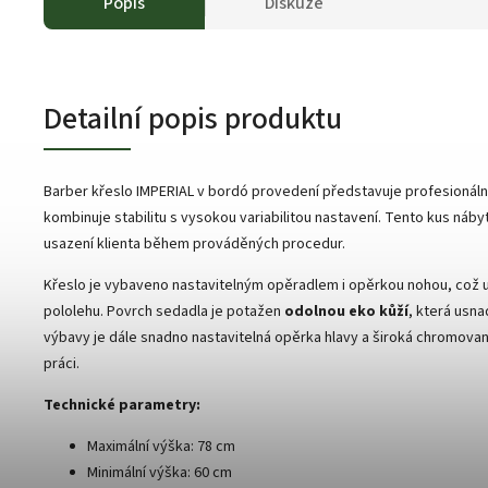
Popis
Diskuze
Detailní popis produktu
Barber křeslo IMPERIAL v bordó provedení představuje profesionál
kombinuje stabilitu s vysokou variabilitou nastavení. Tento kus náb
usazení klienta během prováděných procedur.
Křeslo je vybaveno nastavitelným opěradlem i opěrkou nohou, což
pololehu. Povrch sedadla je potažen
odolnou eko kůží
, která usna
výbavy je dále snadno nastavitelná opěrka hlavy a široká chromovaná 
práci.
Technické parametry:
Maximální výška: 78 cm
Minimální výška: 60 cm