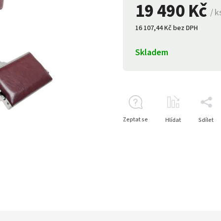
19 490 Kč
/ k
16 107,44 Kč bez DPH
Skladem
Zeptat se
Hlídat
Sdílet