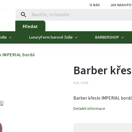
O NÁS
JAK NAKUPO
Hledat
idle
LuxuryForm barové židle
BARBERSHOP
o IMPERIAL bordó
Barber kře
Kód:
6268
Barber křeslo IMPERIAL bord
Detailní informace