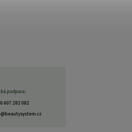
cká podpora:
0 607 282 082
o@beautysystem.cz