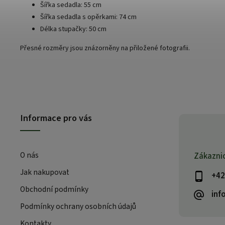
Šířka sedadla: 55 cm
Šířka sedadla s opěrkami: 74 cm
Délka stupačky: 50 cm
Přesné rozměry jsou znázorněny na přiložené fotografii.
Informace pro vás
O nás
Zákazni
Jak nakupovat
+42
Obchodní podmínky
inf
Podmínky ochrany osobních údajů
Kontakty