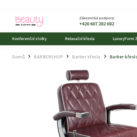
Zákaznická podpora:
+420 607 282 082
Konferenční stolky
Relaxační křesla
LuxuryForm ž
Domů
BARBERSHOP
Barber křesla
Barber křesl
/
/
/