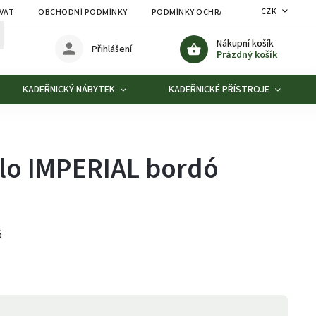
CZK
VAT
OBCHODNÍ PODMÍNKY
PODMÍNKY OCHRANY OSOBNÍCH ÚDAJŮ
Nákupní košík
Přihlášení
Prázdný košík
KADEŘNICKÝ NÁBYTEK
KADEŘNICKÉ PŘÍSTROJE
slo IMPERIAL bordó
ó