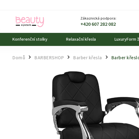
Zákaznická podpora:
+420 607 282 082
Konferenční stolky
Relaxační křesla
LuxuryForm ž
Domů
BARBERSHOP
Barber křesla
Barber křesl
/
/
/