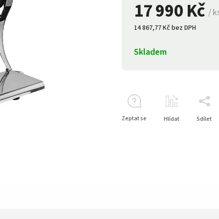
17 990 Kč
/ k
14 867,77 Kč bez DPH
Skladem
Zeptat se
Hlídat
Sdílet