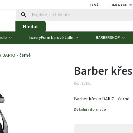
O NÁS
JAK NAKUPO
Hledat
idle
LuxuryForm barové židle
BARBERSHOP
o DARIO - černé
Barber křes
Kód:
11851
Barber křeslo DARIO - černé
Detailní informace