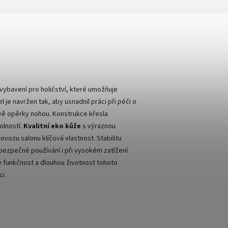
vybavení pro holičství, které umožňuje
 je navržen tak, aby usnadnil práci při péči o
avě opěrky nohou. Konstrukce křesla
olností.
Kvalitní eko kůže
s výraznou
ovozu salonu klíčová vlastnost. Stabilitu
 bezpečné používání i při vysokém zatížení
e funkčnost a dlouhou životnost tohoto
i.