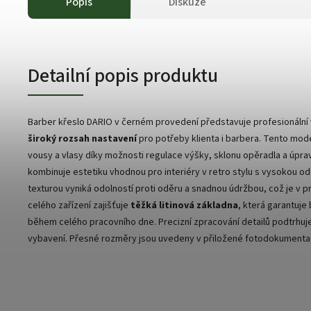
Popis
Diskuze
Detailní popis produktu
Barber křeslo DARIO v černém provedení představuje profesionální 
široký rozsah nastavení
pro potřeby klienta i barbera. Tento model
vousy a vlasy díky možnosti regulace výšky, sklonu opěradla a úpr
kombinuje estetiku vhodnou pro interiéry v retro stylu s vysokou od
texturou vyniká odolností proti oděru a snadnou údržbou, což je v pr
celého zařízení zajišťuje
těžká litinová základna
, která garantuje
během celého pracovního dne. Precizní zpracování detailů podtrhuj
vybavení. Přesné rozměry jsou uvedeny v přiložené fotodokumentac