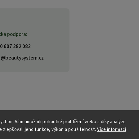
cká podpora:
0 607 282 082
o@beautysystem.cz
ychom Vám umožnili pohodlné prohlížení webu a díky analýze
 zlepšovali jeho funkce, výkon a použitelnost.
Více informací